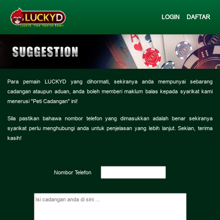
LOGIN
DAFTAR
Para pemain LUCKYD yang dihormati, sekiranya anda mempunyai sebarang
cadangan ataupun aduan, anda boleh memberi maklum balas kepada syarikat kami
menerusi "Peti Cadangan" ini!
Sila pastikan bahawa nombor telefon yang dimasukkan adalah benar sekiranya
syarikat perlu menghubungi anda untuk penjelasan yang lebih lanjut. Sekian, terima
kasih!
Nombor Telefon