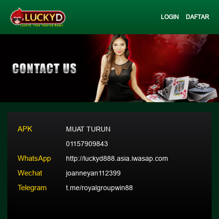
LOGIN
DAFTAR
APK
MUAT TURUN
01157909843
WhatsApp
http://luckyd888.asia.iwasap.com
Wechat
joanneyan112399
Telegram
t.me/royalgroupwin88